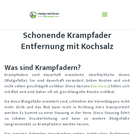
Schonende Krampfader
BESCHWERDEBILDER
Entfernung mit Kochsalz
DIAGNOSTIK
VERFAHREN/THERAPIE
N
Was sind Krampfadern?
ÜBER MICH
Krampfadern sind dauerhaft erweiterte, oberflächliche Venen
(Blutgefäße). Sie sind dauerhaft verändert, bilden Knoten und sind
ÄSTHETISCHE
nicht selten geschlägelt sichtbar. Diese Varizen (
Varikosis
) füllen sich
BEHANDLUNGEN
mit Blut und sind daher oft als geschlängelte Beulen sichtbar.
Da diese Blutgefäße erweitert sind, schließen die Venenklappen nicht
mehr dicht und das Blut kann nicht in Richtung Herz transportiert
werden. Es kommt zu einer Stauung in der Vene. Diese Stauung führt
zu lokalen Druckerhöhung und kann so weitere Blutgefäße
(angrenzende) zu Krampfadern werden lassen.
Die meisten Patienten beschreiben neben ästetischen Problemen