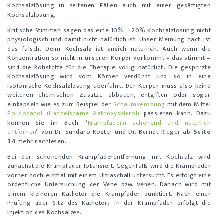
Kochsalzlösung in seltenen Fällen auch mit einer gesättigten
Kochsalzlösung.
Kritische Stimmen sagen das eine 10% – 20% Kochsalzlösung nicht
physiologisch und damit nicht natürlich ist. Unser Meinung nach ist
das falsch. Denn Kochsalz ist ansich natürlich. Auch wenn die
Konzentration so nicht in unseren Körper vorkommt – das stimmt –
sind die Rohstoffe für die Therapie völlig natürlich. Die gespritzte
Kochsalzlösung wird vom Körper verdünnt und so in eine
isotonische Kochsalzlösung überführt. Der Körper muss also keine
weiteren chemischen Zusätze abbauen, entgiften oder sogar
einkapseln wie es zum Beispiel der
Schaumverödung
mit dem Mittel
Polidocanol (Handelsname Aethoxysklerol)
passieren kann. Dazu
konnen Sie im Buch “
Krampfadern schonend und natürlich
entfernen
” von Dr. Sundaro Köster und Dr. Berndt Rieger ab
Seite
34
mehr nachlesen.
Bei der schonenden Krampfaderentfernung mit Kochsalz wird
zunächst die Krampfader lokalisiert. Gegenfalls wird die Krampfader
vorher noch einmal mit einem Ultraschall untersucht. Es erfolgt eine
ordentliche Untersuchung der Vene bzw. Venen. Danach wird mit
einem kleineren Katheter die Krampfader punktiert. Nach einer
Prüfung über Sitz des Katheters in der Krampfader erfolgt die
Injektion des Kochsalzes.