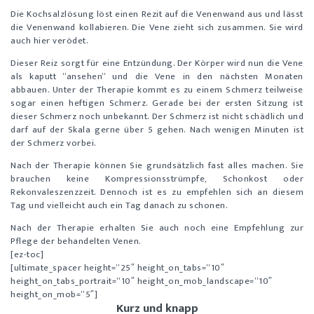
Die Kochsalzlösung löst einen Rezit auf die Venenwand aus und lässt
die Venenwand kollabieren. Die Vene zieht sich zusammen. Sie wird
auch hier verödet.
Dieser Reiz sorgt für eine Entzündung. Der Körper wird nun die Vene
als kaputt “ansehen” und die Vene in den nächsten Monaten
abbauen. Unter der Therapie kommt es zu einem Schmerz teilweise
sogar einen heftigen Schmerz. Gerade bei der ersten Sitzung ist
dieser Schmerz noch unbekannt. Der Schmerz ist nicht schädlich und
darf auf der Skala gerne über 5 gehen. Nach wenigen Minuten ist
der Schmerz vorbei.
Nach der Therapie können Sie grundsätzlich fast alles machen. Sie
brauchen keine Kompressionsstrümpfe, Schonkost oder
Rekonvaleszenzzeit. Dennoch ist es zu empfehlen sich an diesem
Tag und vielleicht auch ein Tag danach zu schonen.
Nach der Therapie erhalten Sie auch noch eine Empfehlung zur
Pflege der behandelten Venen.
[ez-toc]
[ultimate_spacer height=”25″ height_on_tabs=”10″
height_on_tabs_portrait=”10″ height_on_mob_landscape=”10″
height_on_mob=”5″]
Kurz und knapp