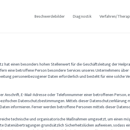
BESCHWERDEBILDER
DIAGNOSTIK
Beschwerdebilder
Diagnostik
Verfahren/Therap
VERFAHREN/THERA
PIEN
ÜBER MICH
z hat einen besonders hohen Stellenwert für die Geschäftsleitung der Heilpra
ÄSTHETISCHE
fern eine betroffene Person besondere Services unseres Unternehmens über u
eitung personenbezogener Daten erforderlich und besteht für eine solche Vera
BEHANDLUNGEN
r Anschrift, E-Mail-Adresse oder Telefonnummer einer betroffenen Person, e
pezifischen Datenschutzbestimmungen. Mittels dieser Datenschutzerklärung 
ten informieren. Ferner werden betroffene Personen mittels dieser Datensch
ahlreiche technische und organisatorische Maßnahmen umgesetzt, um einen mögl
e Datenübertragungen grundsätzlich Sicherheitslücken aufweisen, sodass ein