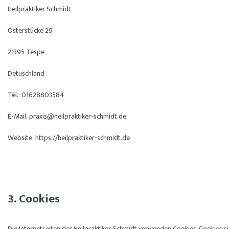
Heilpraktiker Schmidt
Osterstücke 29
21395 Tespe
Detuschland
Tel.: 01628803584
E-Mail:
p
sixar
lieh@
tkarp
-reki
imhcs
ed.td
Website: https://heilpraktiker-schmidt.de
3. Cookies
Die Internetseiten der Heilpraktiker Schmidt verwenden Cookies. Cookies