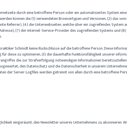
Internetseite durch eine betroffene Person oder ein automatisiertes System ei
t werden können die (1) verwendeten Browsertypen und Versionen, (2) das vom 
nte Referrer), (4) die Unterwebseiten, welche über ein zugreifendes System a
(IP-Adresse), (7) der Internet-Service-Provider des zugreifenden Systems und (
n.
raktiker Schmidt keine Rückschlüsse auf die betroffene Person. Diese Informat
ng für diese zu optimieren, (3) die dauerhafte Funktionsfähigkeit unserer inf
rangriffes die zur Strafverfolgung notwendigen Informationen bereitzustell
l ausgewertet, den Datenschutz und die Datensicherheit in unserem Unternehmen
ten der Server-Logfiles werden getrennt von allen durch eine betroffene 
Möglichkeit eingeräumt, den Newsletter unseres Unternehmens zu abonnieren.