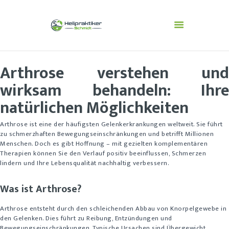
Arthrose verstehen und
BESCHWERDEBILDER
DIAGNOSTIK
wirksam behandeln: Ihre
VERFAHREN/THERAPIE
natürlichen Möglichkeiten
N
ÜBER MICH
Arthrose ist eine der häufigsten Gelenkerkrankungen weltweit. Sie führt
zu schmerzhaften Bewegungseinschränkungen und betrifft Millionen
ÄSTHETISCHE
Menschen. Doch es gibt Hoffnung – mit gezielten komplementären
BEHANDLUNGEN
Therapien können Sie den Verlauf positiv beeinflussen, Schmerzen
lindern und Ihre Lebensqualität nachhaltig verbessern.
Was ist Arthrose?
Arthrose entsteht durch den schleichenden Abbau von Knorpelgewebe in
den Gelenken. Dies führt zu Reibung, Entzündungen und
Bewegungseinschränkungen. Typische Ursachen sind Übergewicht,