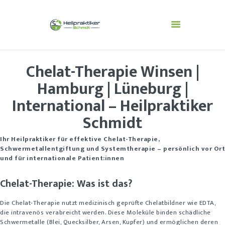
Chelat-Therapie Winsen |
BESCHWERDEBILDER
DIAGNOSTIK
Hamburg | Lüneburg |
VERFAHREN/THERAPIE
International – Heilpraktiker
N
Schmidt
ÜBER MICH
ÄSTHETISCHE
Ihr Heilpraktiker für effektive Chelat-Therapie,
Schwermetallentgiftung und Systemtherapie – persönlich vor Ort
BEHANDLUNGEN
und für internationale Patient:innen
Chelat-Therapie: Was ist das?
Die Chelat-Therapie nutzt medizinisch geprüfte Chelatbildner wie EDTA,
die intravenös verabreicht werden. Diese Moleküle binden schädliche
Schwermetalle (Blei, Quecksilber, Arsen, Kupfer) und ermöglichen deren