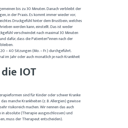
lgemeinen bis zu 30 Minuten. Danach verbleibt der
egen, in der Praxis. Es kommt immer wieder vor,
leichtes Druckgefühl hinter dem Brustbein, welches
hrieben werden kann, einstellt. Das ist weder
uckgefühl verschwindet nach maximal 30 Minuten
rund dafür, dass die Patienten*innen nach der
bleiben.
 20 – 40 Sitzungen (Mo. – Fr.) durchgeführt.
al im Jahr oder auch monatlich je nach Krankheit
 die IOT
rapieformen sind für Kinder oder schwer Kranke
das manche Krankheiten (z. B. Allergien) gewisse
ehr risikoreich machen. Wir nennen das auch
n in absolute (Therapie ausgeschlossen) und
ssen, muss der Therapeut entscheiden).