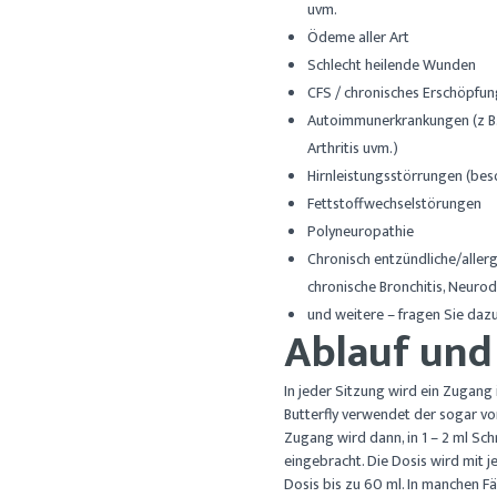
uvm.
Ödeme aller Art
Schlecht heilende Wunden
CFS / chronisches Erschöpfu
Autoimmunerkrankungen (z B. 
Arthritis uvm.)
Hirnleistungsstörrungen (bes
Fettstoffwechselstörungen
Polyneuropathie
Chronisch entzündliche/allerg
chronische Bronchitis, Neurod
und weitere – fragen Sie dazu
Ablauf und
In jeder Sitzung wird ein Zugang 
Butterfly verwendet der sogar vo
Zugang wird dann, in 1 – 2 ml Sch
eingebracht. Die Dosis wird mit 
Dosis bis zu 60 ml. In manchen Fä