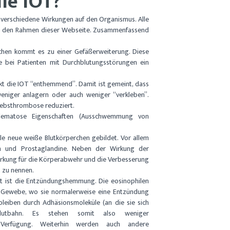
ie IOT?
 verschiedene Wirkungen auf den Organismus. Alle
gt den Rahmen dieser Webseite. Zusammenfassend
schen kommt es zu einer Gefäßerweiterung. Diese
de bei Patienten mit Durchblutungsstörungen ein
rkt die IOT “enthemmend”. Damit ist gemeint, dass
weniger anlagern oder auch weniger “verkleben”.
websthrombose reduziert.
ematose Eigenschaften (Ausschwemmung von
e neue weiße Blutkörperchen gebildet. Vor allem
en und Prostaglandine. Neben der Wirkung der
irkung für die Körperabwehr und die Verbesserung
s zu nennen.
kt ist die Entzündungshemmung. Die eosinophilen
s Gewebe, wo sie normalerweise eine Entzündung
leiben durch Adhäsionsmoleküle (an die sie sich
Blutbahn. Es stehen somit also weniger
 Verfügung. Weiterhin werden auch andere