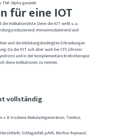
as TNF-Alpha gesenkt.
n für eine IOT
 die Indikationsliste. Denn die IOT wirkt u. a.
zündungsreduzierend, immunmodulierend und
lichen und durchblutungsbedingten Erkrankungen
rung. Da die IOT sich aber auch bei CFS (chronic
syndrom) und in der komplementäre Krebstherapie
auch diese Indikationen zu nennen.
ht vollständig
 z. B. trockene Makuladegeneration, Tinnitus,
Herzinfarkt, Schlaganfall, pAVK, Morbus Raynaud,