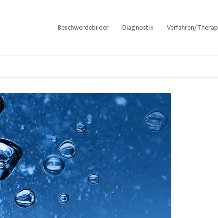
BESCHWERDEBILDER
DIAGNOSTIK
Beschwerdebilder
Diagnostik
Verfahren/Therap
VERFAHREN/THERA
PIEN
ÜBER MICH
ÄSTHETISCHE
BEHANDLUNGEN