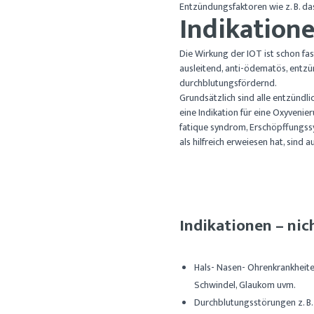
Entzündungsfaktoren wie z. B. d
Indikatione
Die Wirkung der IOT ist schon fast
ausleitend, anti-ödematös, ent
durchblutungsfördernd.
Grundsätzlich sind alle entzünd
eine Indikation für eine Oxyvenie
fatique syndrom, Erschöpffungs
als hilfreich erweiesen hat, sind 
Indikationen – nic
Hals- Nasen- Ohrenkrankheiten
Schwindel, Glaukom uvm.
Durchblutungsstörungen z. B. 