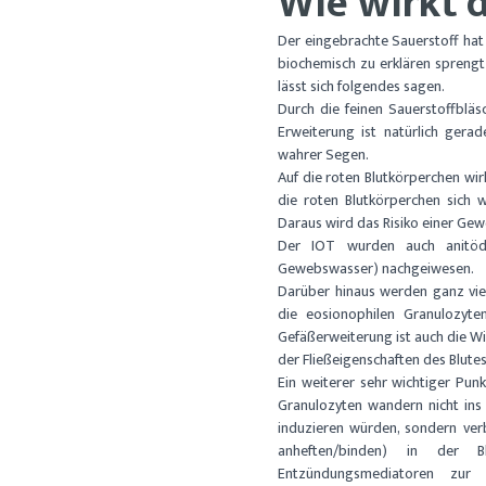
Wie wirkt d
Der eingebrachte Sauerstoff hat
biochemisch zu erklären spren
lässt sich folgendes sagen.
Durch die feinen Sauerstoffblä
Erweiterung ist natürlich gera
wahrer Segen.
Auf die roten Blutkörperchen wi
die roten Blutkörperchen sich 
Daraus wird das Risiko einer Ge
Der IOT wurden auch anitöd
Gewebswasser) nachgeiwesen.
Darüber hinaus werden ganz viel
die eosionophilen Granulozyt
Gefäßerweiterung ist auch die W
der Fließeigenschaften des Blute
Ein weiterer sehr wichtiger Pun
Granulozyten wandern nicht in
induzieren würden, sondern verb
anheften/binden) in der 
Entzündungsmediatoren zur