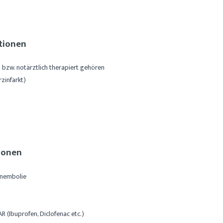
tionen
h bzw. notärztlich therapiert gehören
rzinfarkt)
tionen
enembolie
 (Ibuprofen, Diclofenac etc.)